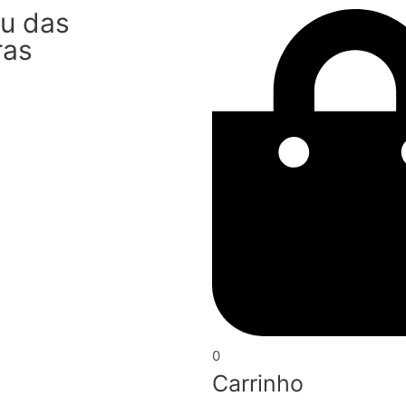
u das
ras
0
Carrinho