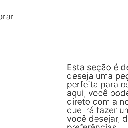
orar
Esta seção é d
deseja uma peç
perfeita para o
aqui, você pod
direto com a no
que irá fazer 
você desejar, 
preferências.