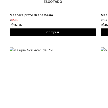
ESGOTADO
Máscara pizzo di anastasia
Másc
Avaliação
Avali
R$
160.37
R$
45
5.00
0
de 5
de
Comprar
5