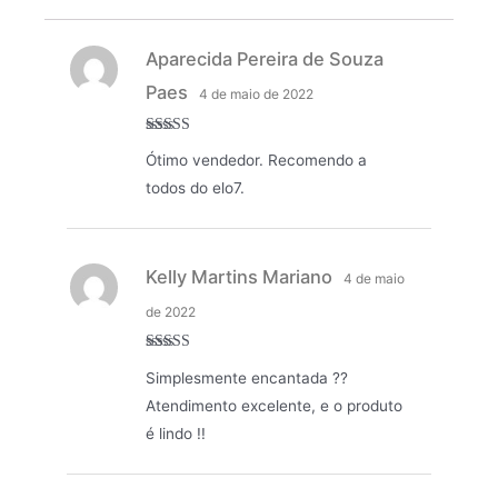
Aparecida Pereira de Souza
Paes
4 de maio de 2022
Avaliação
5
Ótimo vendedor. Recomendo a
de 5
todos do elo7.
Kelly Martins Mariano
4 de maio
de 2022
Avaliação
5
Simplesmente encantada ??
de 5
Atendimento excelente, e o produto
é lindo !!