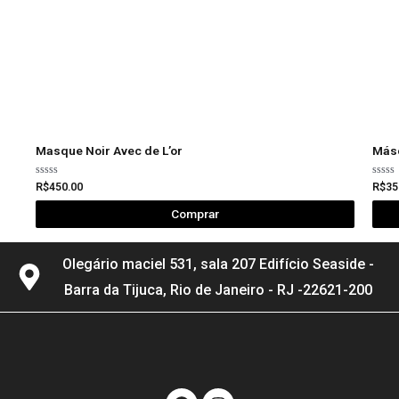
Masque Noir Avec de L’or
Másc
Avaliação
Avali
R$
450.00
R$
35
0
0
de
de
Comprar
5
5
Olegário maciel 531, sala 207 Edifício Seaside -
Barra da Tijuca, Rio de Janeiro - RJ -22621-200