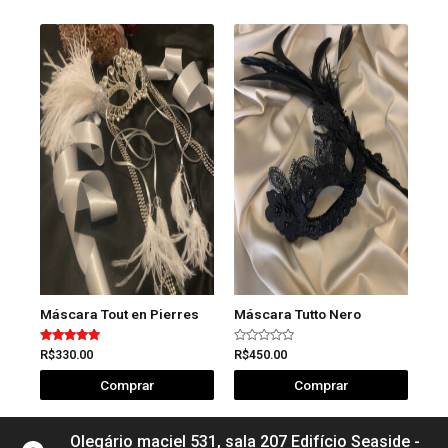
Máscara Tout en Pierres
Máscara Tutto Nero
Avaliação
Avaliação
R$
330.00
R$
450.00
5.00
0
de 5
de
Comprar
Comprar
5
Olegário maciel 531, sala 207 Edifício Seaside -