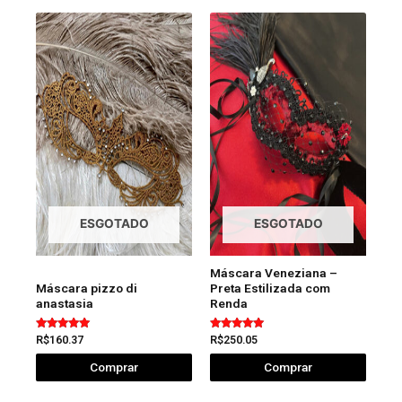
ESGOTADO
ESGOTADO
Máscara Veneziana –
Máscara pizzo di
Preta Estilizada com
anastasia
Renda
Avaliação
Avaliação
R$
160.37
R$
250.05
5.00
5.00
de 5
de 5
Comprar
Comprar