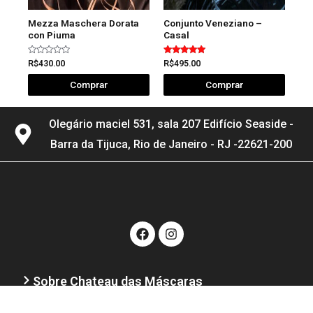
Mezza Maschera Dorata
Conjunto Veneziano –
con Piuma
Casal
Avaliação
Avaliação
R$
430.00
R$
495.00
0
5.00
de
de 5
Comprar
Comprar
5
Olegário maciel 531, sala 207 Edifício Seaside -
Barra da Tijuca, Rio de Janeiro - RJ -22621-200
Sobre Chateau das Máscaras
Atendimento