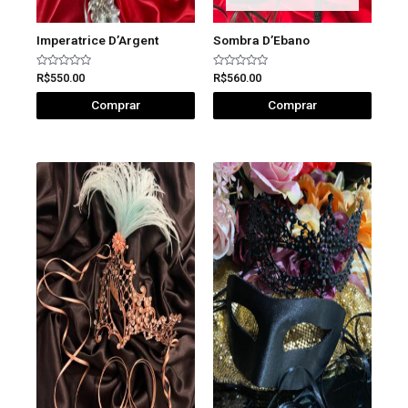
Imperatrice D’Argent
Sombra D’Ebano
Avaliação
Avaliação
R$
550.00
R$
560.00
0
0
de
de
Comprar
Comprar
5
5