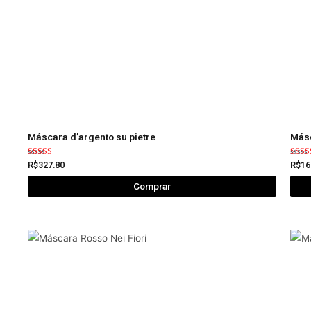
Máscara d’argento su pietre
Másc
Avaliação
Avali
R$
327.80
R$
16
5.00
5.00
de 5
de 5
Comprar