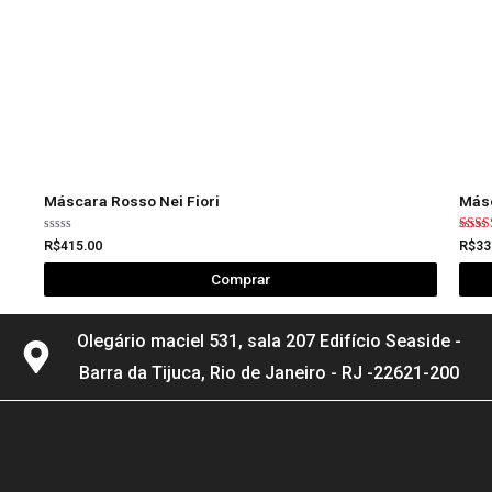
Máscara Rosso Nei Fiori
Másc
Avaliação
Avali
R$
415.00
R$
33
0
5.00
de
de 5
Comprar
5
Olegário maciel 531, sala 207 Edifício Seaside -
Barra da Tijuca, Rio de Janeiro - RJ -22621-200