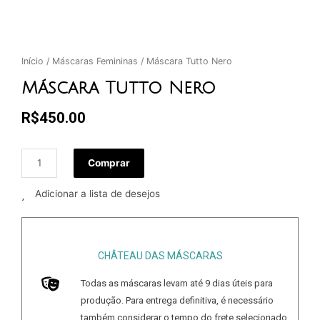
Início
/
Máscaras Femininas
/ Máscara Tutto Nero
Máscara Tutto Nero
R$
450.00
Comprar
Adicionar a lista de desejos
CHÂTEAU DAS MÁSCARAS
Todas as máscaras levam até
9
dias úteis para
produção. Para entrega definitiva, é necessário
também considerar o tempo do frete selecionado.