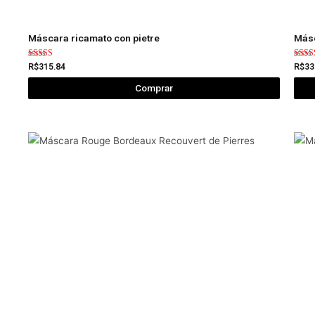
Máscara ricamato con pietre
Másc
Avaliação
Avali
R$
315.84
R$
33
5.00
5.00
de 5
de 5
Comprar