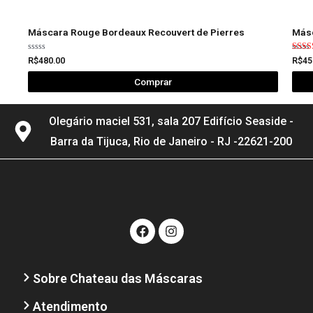
Máscara Rouge Bordeaux Recouvert de Pierres
Másc
Avaliação
Avali
R$
480.00
R$
45
0
5.00
de
de 5
Comprar
5
Olegário maciel 531, sala 207 Edifício Seaside -
Barra da Tijuca, Rio de Janeiro - RJ -22621-200
Sobre Chateau das Máscaras
Atendimento