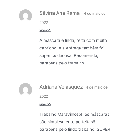
Silvina Ana Ramal
4 de maio de
2022
Avaliação
5
A máscara é linda, feita com muito
de 5
capricho, e a entrega também foi
super cuidadosa. Recomendo,
parabéns pelo trabalho.
Adriana Velasquez
4 de maio de
2022
Avaliação
5
Trabalho Maravilhoso!! as máscaras
de 5
são simplesmente perfeitas!!
parabéns pelo lindo trabalho. SUPER