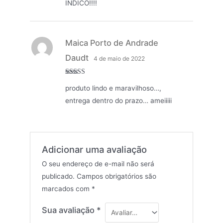
INDICO!!!!
Maica Porto de Andrade
Daudt
4 de maio de 2022
Avaliação
5
produto lindo e maravilhoso…,
de 5
entrega dentro do prazo… ameiiiii
Adicionar uma avaliação
O seu endereço de e-mail não será
publicado.
Campos obrigatórios são
marcados com
*
Sua avaliação
*