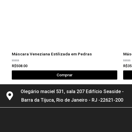
Máscara Veneziana Estilizada em Pedras
Más
Avaliação
Avali
R$
508.00
R$
35
0
0
de
de
Comprar
5
5
Olegário maciel 531, sala 207 Edifício Seaside -
Barra da Tijuca, Rio de Janeiro - RJ -22621-200