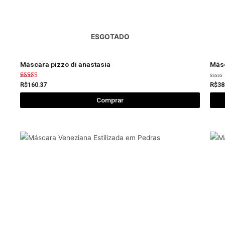
ESGOTADO
Máscara pizzo di anastasia
Másc
Avaliação
Avali
R$
160.37
R$
38
5.00
0
de 5
de
Comprar
5