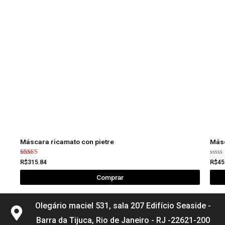
Máscara ricamato con pietre
Másc
Avaliação
Avali
R$
315.84
R$
45
5.00
0
de 5
de
Comprar
5
Olegário maciel 531, sala 207 Edifício Seaside -
Barra da Tijuca, Rio de Janeiro - RJ -22621-200