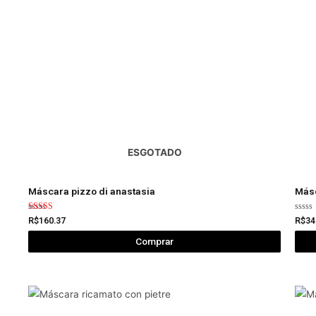
ESGOTADO
Máscara pizzo di anastasia
Más
Avaliação
Avali
R$
160.37
R$
34
5.00
0
de 5
de
Comprar
5